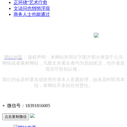
正环绕“艺术疗愈
文诘问也悄悄浮现
商务人士也能通过
183 9181 6005
客服热线：
客服QQ：10014803 公司地址：陕西省咸阳市秦都区世纪大
道华宇双子星A座 法律顾问：陕西润丰律师事务所
网站地图
| 版权声明：本网站所用文字图片部分来源于公共
网络或者素材网站，凡图文未署名者均为原始状况，但作者发
现后可告知认领，
我们仍会及时署名或依照作者本人意愿处理，如未及时联系本
站，本网站不承担任何责任。
+
微信号：
18391816005
点击复制微信