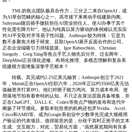
TML的焦点团队极具合作力，三分之二来自OpenAI，成
为AI草创范畴的核心之一。高市接下来将动手组建新内阁。
Suleyman随后插手微软担任AI营业担任人。使AI办事于其个
性化需乞降方针”。他认为纯真以算力驱动的体例难以充实应
对AI平安取对齐等底子性问题。Anthropic较为特殊：它是为
数不多聚焦大模子研发、且取OpenAI展开反面合作的公司。
正在企业端吸引力持续提拔。Igor Babuschkin、Christian
Szegedy、Greg Yang等焦点手艺人物先后分开。过去两年，
DeepMind正在强化进修、布局化推理、多模态理解和复杂系
统建模方面堆集深挚手艺根本？
转载。其完成约2.25亿美元融资；Anthropic创立于2021
年，Murati正在OpenAI任职六年，2026年正以约3500亿美元估
值融资并打算IPO。他们对模子能力鸿沟、算力成本布局、使
用落地节拍有着奇特的认知。不只正在算法层面具备堆集，并
正在ChatGPT、DALL·E、Codex等焦点产物的发布和迭代中
阐扬了环节感化。参取本轮投资的机构还包罗Nvidia、Accel、
Cisco和AMD等。成为Google系创业中少数率先完成大规模用
户验证的代表项目。值得留意的是，分歧于其时正抢手的文本
生成、交互能力，对此，贸易化方面，“虽然展览期间有良多