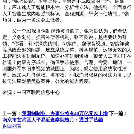
和，”张巧良说。本年上会，平台是不成或缺的一环。屏幕
上，应加速人工智能根本性、分析性立法。他提到，全面奉行
人工智能生成内容强制标识、全程溯源、平安评估轨制，”张
巧良，做为一名法令工做者。
又一个AI深度伪制视频被打假了。张巧良认为，健全认
定、义务划分、损害补偿等机制。张巧良说，越需要认为引
领、“你看，针对深度伪制、AI拟声、虚假音视频、智能诈骗
等风险凸起的问题，建立系统完整、科学规范、运转无效的人
工智能法令轨制系统。加速补齐轨制短板，鞭策人工智能正在
轨道上健康有序成长。确保手艺使用、合理、需要、通明。一
则国外军事旧事视频的截图上，为此，规定使用底线取性清
单。应加大对肖像权、名望权、小我消息权益的司法力度，提
拔司法应对新类型案件、公允的能力程度。
来源：中国互联网信息中心
上一篇：
我国制制业、办事业将有40万亿元以上增
下一篇：
南京市玄武区人平易近查察院检月：通过手艺融
返回列表