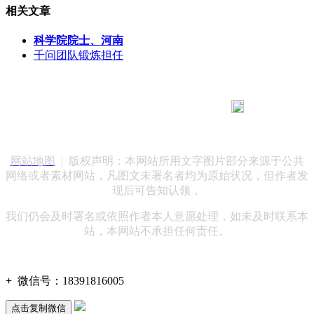
相关文章
科学院院士、河南
千问团队锻炼担任
183 9181 6005
客服热线：
客服QQ：10014803 公司地址：陕西省咸阳市秦都区世纪大
道华宇双子星A座 法律顾问：陕西润丰律师事务所
网站地图
| 版权声明：本网站所用文字图片部分来源于公共
网络或者素材网站，凡图文未署名者均为原始状况，但作者发
现后可告知认领，
我们仍会及时署名或依照作者本人意愿处理，如未及时联系本
站，本网站不承担任何责任。
+
微信号：
18391816005
点击复制微信