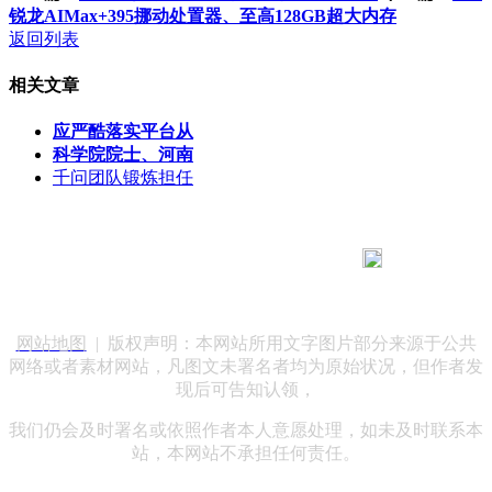
锐龙AIMax+395挪动处置器、至高128GB超大内存
返回列表
相关文章
应严酷落实平台从
科学院院士、河南
千问团队锻炼担任
183 9181 6005
客服热线：
客服QQ：10014803 公司地址：陕西省咸阳市秦都区世纪大
道华宇双子星A座 法律顾问：陕西润丰律师事务所
网站地图
| 版权声明：本网站所用文字图片部分来源于公共
网络或者素材网站，凡图文未署名者均为原始状况，但作者发
现后可告知认领，
我们仍会及时署名或依照作者本人意愿处理，如未及时联系本
站，本网站不承担任何责任。